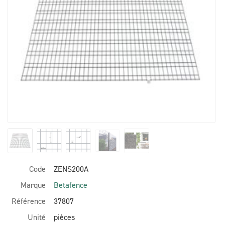
Code
ZENS200A
Marque
Betafence
Référence
37807
Unité
pièces