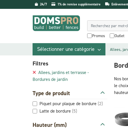
24/7
1% de remise supplémentaire
Enlèvement 
Promos
Outlet
Sélectionner une catégorie
Allees, jar
Filtres
Bord
Allees, jardins et terrasse -
Nos bor
Bordures de jardin
le choi
Type de produit
hauteur
Piquet pour plaque de bordure
(2)
Latte de bordure
(5)
Hauteur (mm)