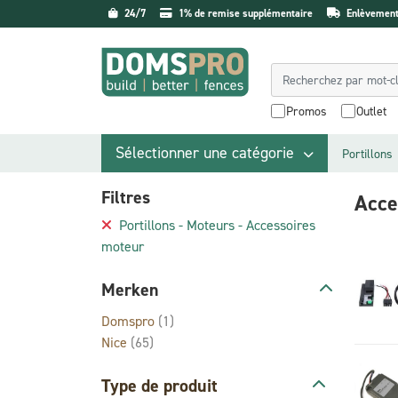
24/7
1% de remise supplémentaire
Enlèvement 
Promos
Outlet
Sélectionner une catégorie
Portillons
Filtres
Acce
Portillons - Moteurs - Accessoires
moteur
Merken
Domspro
(1)
Nice
(65)
Type de produit