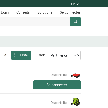
FR
login
Conseils
Solutions
Se connecter
uile
Liste
Trier
Disponibilité
Se connecter
Disponibilité