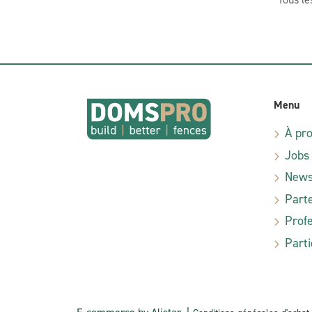
Menu
À pr
Jobs
New
Part
Profe
Parti