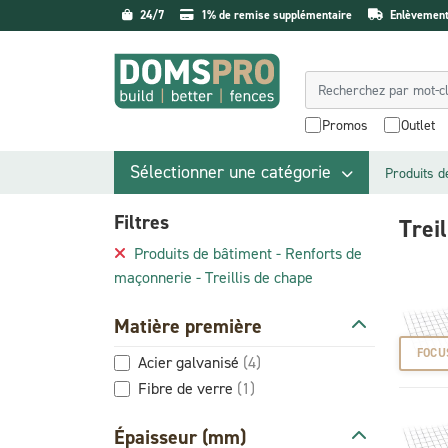
24/7
1% de remise supplémentaire
Enlèvement 
Promos
Outlet
Sélectionner une catégorie
Produits d
Filtres
Trei
Produits de bâtiment - Renforts de
maçonnerie - Treillis de chape
Matière première
FOCU
Acier galvanisé
(4)
Fibre de verre
(1)
Épaisseur (mm)