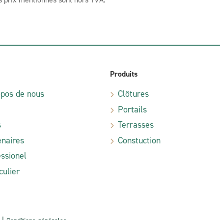
Produits
opos de nous
Clôtures
Portails
s
Terrasses
enaires
Constuction
ssionel
culier