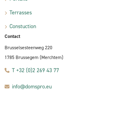
Terrasses
Constuction
Contact
Brusselsesteenweg 220
1785 Brussegem (Merchtem)
T +32 (0)2 269 43 77
info@domspro.eu
E-commerce by Alistar
Conditions générales d'achat
Privacy policy
Conditions générales
Cookie policy