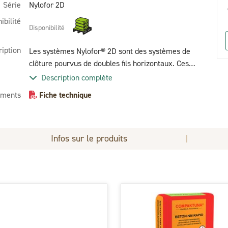
Série
Nylofor 2D
ibilité
Disponibilité
ription
Les systèmes Nylofor® 2D sont des systèmes de
clôture pourvus de doubles fils horizontaux. Ces
systèmes professionnels complets garantissent
Description complète
une excellente rigidité liée à une haute sécurité.
ments
Fiche technique
Infos sur le produits
|