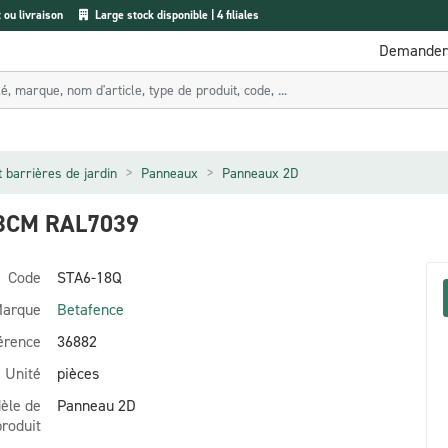
ou livraison
Large stock disponible | 4 filiales
Demander 
t barrières de jardin
Panneaux
Panneaux 2D
3CM RAL7039
Code
STA6-18Q
arque
Betafence
érence
36882
Unité
pièces
èle de
Panneau 2D
produit