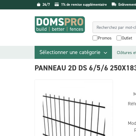
24/7
1% de remise supplémentaire
Enlèvement 
Promos
Outlet
Sélectionner une catégorie
Clôtures e
PANNEAU 2D DS 6/5/6 250X18
M
Réf
Mod