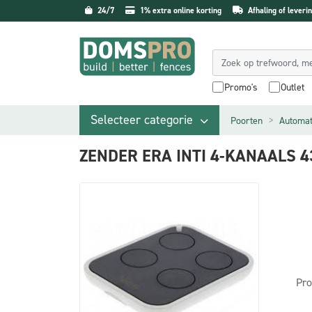
24/7
1% extra online korting
Afhaling of leverin
Promo's
Outlet
Selecteer categorie
Poorten
Automat
ZENDER ERA INTI 4-KANAALS 4
Pro