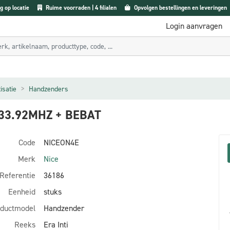
g op locatie
Ruime voorraden | 4 filialen
Opvolgen bestellingen en leveringen
Login aanvragen
isatie
Handzenders
33.92MHZ + BEBAT
Code
NICEON4E
Merk
Nice
Referentie
36186
Eenheid
stuks
ductmodel
Handzender
Reeks
Era Inti