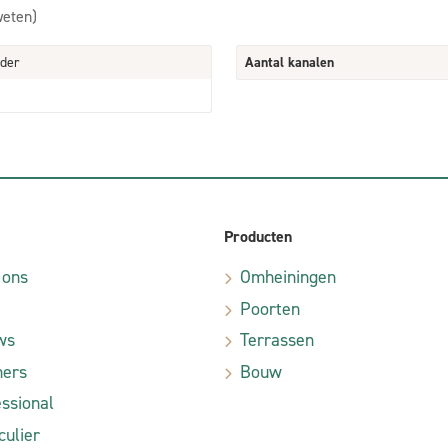
weten)
der
Aantal kanalen
Producten
 ons
Omheiningen
Poorten
ws
Terrassen
ners
Bouw
ssional
culier