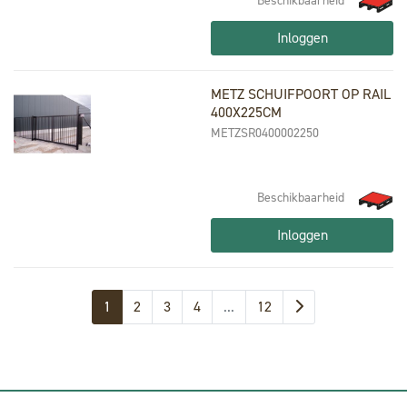
Beschikbaarheid
Inloggen
METZ SCHUIFPOORT OP RAIL
400X225CM
METZSR0400002250
Beschikbaarheid
Inloggen
1
2
3
4
...
12