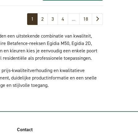
1
2
3
4
...
18
en een uitstekende combinatie van kwaliteit,
aire Betafence-reeksen Egidia M50, Egidia 2D,
en en kleuren kies je eenvoudig een enkele poort
l residentiële als professionele toepassingen.
 prijs-kwaliteitverhouding en kwalitatieve
ment, duidelijke productinformatie en een snelle
ige en stijlvolle toegang.
Contact