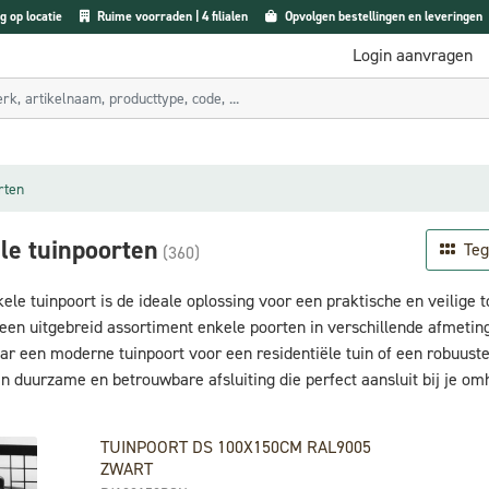
g op locatie
Ruime voorraden | 4 filialen
Opvolgen bestellingen en leveringen
Login aanvragen
rten
le tuinpoorten
Teg
(360)
ele tuinpoort is de ideale oplossing voor een praktische en veilige to
 een uitgebreid assortiment enkele poorten in verschillende afmetin
ar een moderne tuinpoort voor een residentiële tuin of een robuuste 
n duurzame en betrouwbare afsluiting die perfect aansluit bij je om
TUINPOORT DS 100X150CM RAL9005
ZWART