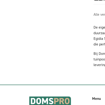
Alle ve
De eige
duurzaa
Egidia 
die per
Bij Dom
tuinpoo
leverin
Menu