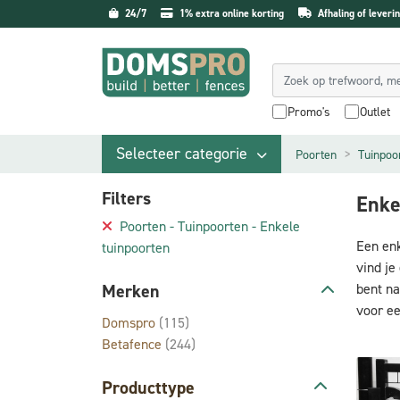
24/7
1% extra online korting
Afhaling of leverin
Promo's
Outlet
Selecteer categorie
Poorten
Tuinpoo
Filters
Enke
Poorten - Tuinpoorten - Enkele
Een enk
tuinpoorten
vind je
Merken
bent na
voor ee
Domspro
(115)
Betafence
(244)
Producttype