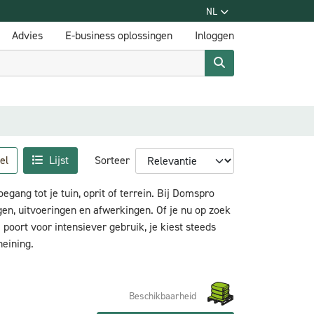
NL
Advies
E-business oplossingen
Inloggen
el
Lijst
Sorteer
egang tot je tuin, oprit of terrein. Bij Domspro
gen, uitvoeringen en afwerkingen. Of je nu op zoek
poort voor intensiever gebruik, je kiest steeds
heining.
Beschikbaarheid