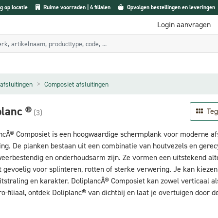
g op locatie
Ruime voorraden | 4 filialen
Opvolgen bestellingen en leveringen
Login aanvragen
afsluitingen
Composiet afsluitingen
planc ®
Teg
(3)
ncÂ® Composiet is een hoogwaardige schermplank voor moderne afsl
ling. De planken bestaan uit een combinatie van houtvezels en gerec
weerbestendig en onderhoudsarm zijn. Ze vormen een uitstekend alt
et gevoelig voor splinteren, rotten of sterke verwering. Je kan kiezen
itstraling en karakter. DoliplancÂ® Composiet kan zowel verticaal a
-filiaal, ontdek Doliplanc® van dichtbij en laat je overtuigen door de 