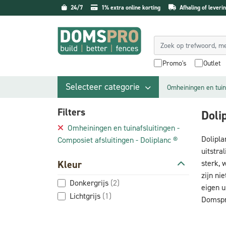
24/7
1% extra online korting
Afhaling of leverin
Promo's
Outlet
Selecteer categorie
Omheiningen en tuin
Filters
Doli
Omheiningen en tuinafsluitingen -
Dolipla
Composiet afsluitingen - Doliplanc ®
uitstra
Kleur
sterk, 
zijn ni
Donkergrijs
(2)
eigen u
Lichtgrijs
(1)
Domspro