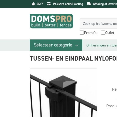
24/7
1% extra online korting
Afhaling of leverin
Promo's
Outlet
Selecteer categorie
Omheiningen en tuin
TUSSEN- EN EINDPAAL NYLOFO
Re
Produ