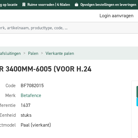
g op locatie
Ruime voorraden | 4 filialen
Opvolgen bestellingen en leveringen
Login aanvragen
afsluitingen
Palen
Vierkante palen
R 3400MM-6005 (VOOR H.24
Code
BF7082015
Merk
Betafence
ferentie
1637
Eenheid
stuks
ctmodel
Paal (vierkant)