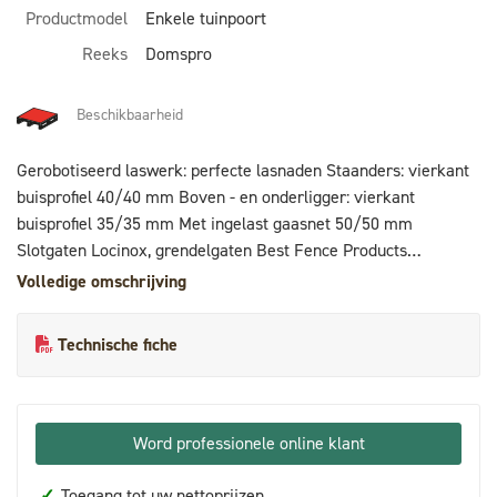
Productmodel
Enkele tuinpoort
Reeks
Domspro
Beschikbaarheid
Gerobotiseerd laswerk: perfecte lasnaden Staanders: vierkant
buisprofiel 40/40 mm Boven - en onderligger: vierkant
buisprofiel 35/35 mm Met ingelast gaasnet 50/50 mm
Slotgaten Locinox, grendelgaten Best Fence Products
Tuinpoortslot Locinox + vanger + aluminium kruk + 3 sleutels
Volledige omschrijving
RVS scharnieren Locinox met aluminium scharnierdoppen Set
poortpalen 60mm incl. doppen Warmbad verzinkt +
Technische fiche
coatingsgeschikt gemaakt Voorzien van ovengebakken
polyesterpoedercoating (Standaard kleuren RAL 6005 / RAL
9005 / RAL 7016) Vleugels worden verpakt in krimpfolie met
PVC beschermhoekjes
Word professionele online klant
✓
Toegang tot uw nettoprijzen