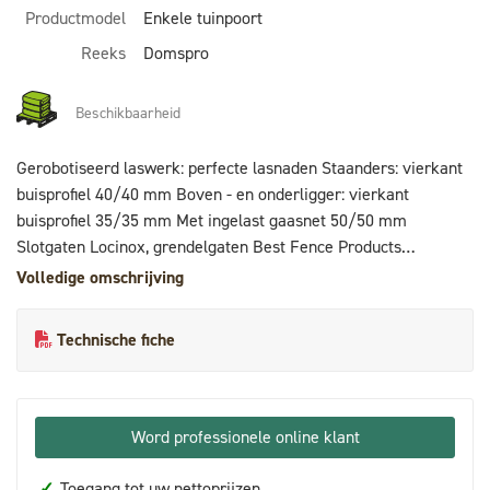
Productmodel
Enkele tuinpoort
Reeks
Domspro
Beschikbaarheid
Gerobotiseerd laswerk: perfecte lasnaden Staanders: vierkant
buisprofiel 40/40 mm Boven - en onderligger: vierkant
buisprofiel 35/35 mm Met ingelast gaasnet 50/50 mm
Slotgaten Locinox, grendelgaten Best Fence Products
Tuinpoortslot Locinox + vanger + aluminium kruk + 3 sleutels
Volledige omschrijving
RVS scharnieren Locinox met aluminium scharnierdoppen Set
poortpalen 60mm incl. doppen Warmbad verzinkt +
Technische fiche
coatingsgeschikt gemaakt Voorzien van ovengebakken
polyesterpoedercoating (Standaard kleuren RAL 6005 / RAL
9005 / RAL 7016) Vleugels worden verpakt in krimpfolie met
PVC beschermhoekjes
Word professionele online klant
✓
Toegang tot uw nettoprijzen