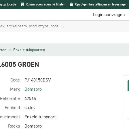
g op locatie
Ruime voorraden | 4 filialen
Opvolgen bestellingen en leveringen
Login aanvragen
rten
Enkele tuinpoorten
L6005 GROEN
Code
PJ140150DSV
Merk
Domspro
Referentie
47564
Eenheid
stuks
ductmodel
Enkele tuinpoort
Reeks
Domspro