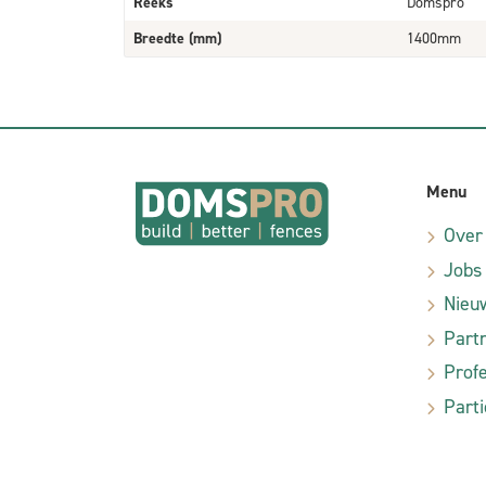
Reeks
Domspro
Breedte (mm)
1400mm
Menu
Over
Jobs
Nieu
Part
Profe
Parti