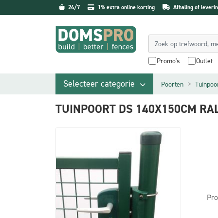
24/7
1% extra online korting
Afhaling of leverin
Promo's
Outlet
Selecteer categorie
Poorten
Tuinpoo
TUINPOORT DS 140X150CM RA
Pro