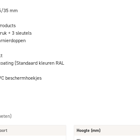
 35/35 mm
Products
ruk + 3 sleutels
arnierdoppen
kt
oating (Standaard kleuren RAL
PVC beschermhoekjes
weten)
oort
Hoogte (mm)