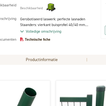
ikbaarheid
Beschikbaarheid
schrijving
Gerobotiseerd laswerk: perfecte lasnaden
Staanders: vierkant buisprofiel 40/40 mm
Boven - en onderligger: vierkant buisprofiel
Volledige omschrijving
35/35 mm Met ingelast gaasnet 50/50 mm
ocumenten
Technische fiche
Slotgaten Locinox, grendelgaten Best Fence
Products Tuinpoortslot Locinox + vanger +
aluminium kruk + 3 sleutels RVS scharnieren
Locinox met aluminium scharnierdoppen Set
Productinformatie
|
poortpalen 60mm incl. doppen Warmbad
verzinkt + coatingsgeschikt gemaakt Voorzien
van ovengebakken polyesterpoedercoating
(Standaard kleuren RAL 6005 / RAL 9005 /
RAL 7016) Vleugels worden verpakt in
krimpfolie met PVC beschermhoekjes