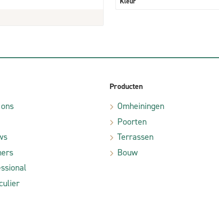
Kleur
Producten
 ons
Omheiningen
Poorten
ws
Terrassen
ners
Bouw
ssional
culier