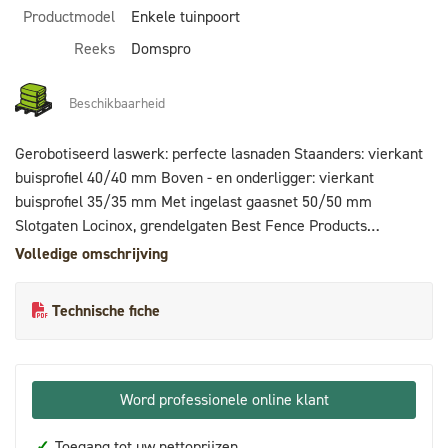
Productmodel
Enkele tuinpoort
Reeks
Domspro
Beschikbaarheid
Gerobotiseerd laswerk: perfecte lasnaden Staanders: vierkant
buisprofiel 40/40 mm Boven - en onderligger: vierkant
buisprofiel 35/35 mm Met ingelast gaasnet 50/50 mm
Slotgaten Locinox, grendelgaten Best Fence Products
Tuinpoortslot Locinox + vanger + aluminium kruk + 3 sleutels
Volledige omschrijving
RVS scharnieren Locinox met aluminium scharnierdoppen Set
poortpalen 60mm incl. doppen Warmbad verzinkt +
Technische fiche
coatingsgeschikt gemaakt Voorzien van ovengebakken
polyesterpoedercoating (Standaard kleuren RAL 6005 / RAL
9005 / RAL 7016) Vleugels worden verpakt in krimpfolie met
PVC beschermhoekjes
Word professionele online klant
✓
Toegang tot uw nettoprijzen