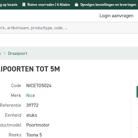
g op locatie
Ruime voorraden | 4 filialen
Opvolgen bestellingen en leveringen
Login aanvragen
n
Draaipoort
IPOORTEN TOT 5M
Code
NICETO5024
Merk
Nice
Referentie
39772
Eenheid
stuks
ductmodel
Poortmotor
Reeks
Toona 5