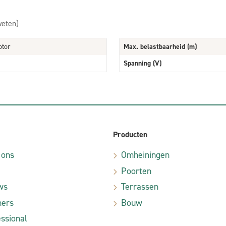
weten)
otor
Max. belastbaarheid (m)
Spanning (V)
Producten
 ons
Omheiningen
Poorten
ws
Terrassen
ners
Bouw
ssional