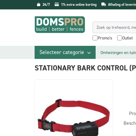
24/7
1% extra online korting
Afhaling of leverin
Promo's
Outlet
Selecteer categorie
Omheiningen en tuin
STATIONARY BARK CONTROL (P
Pro
Besch