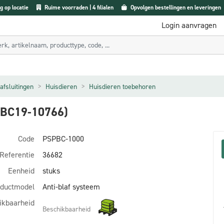
g op locatie
Ruime voorraden | 4 filialen
Opvolgen bestellingen en leveringen
Login aanvragen
afsluitingen
Huisdieren
Huisdieren toebehoren
BC19-10766)
Code
PSPBC-1000
Referentie
36682
Eenheid
stuks
ductmodel
Anti-blaf systeem
ikbaarheid
Beschikbaarheid