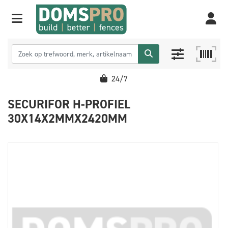
1% extra online korti
SECURIFOR H-PROFIEL
30X14X2MMX2420MM