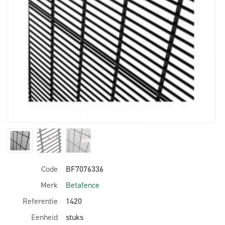
Code
BF7076336
Merk
Betafence
Referentie
1420
Eenheid
stuks