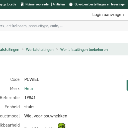
g op locatie
Ruime voorraden | 4 filialen
Opvolgen bestellingen en leveringen
Login aanvragen
afsluitingen
Werfafsluitingen
Werfafsluitingen toebehoren
Code
PCWIEL
Merk
Hela
Referentie
19841
Eenheid
stuks
ductmodel
Wiel voor bouwhekken
ikbaarheid