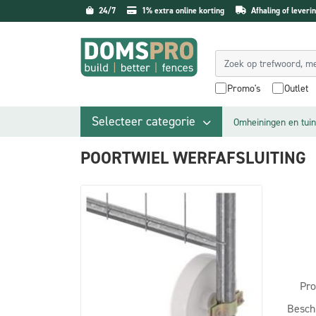
24/7
1% extra online korting
Afhaling of leverin
Promo's
Outlet
Selecteer categorie
Omheiningen en tuin
POORTWIEL WERFAFSLUITING
Pro
Besch