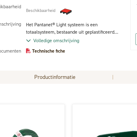
ikbaarheid
Beschikbaarheid
schrijving
Het Pantanet® Light systeem is een
totaalsysteem, bestaande uit geplastificeerd
gelast gaas op rollen en bijhorende palen.
Volledige omschrijving
Ideaal voor residentiële toepassingen.
ocumenten
Technische fiche
Productinformatie
|