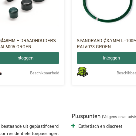
M + DRAADHOUDERS
SPANDRAAD Ø3.7MM L=100
RAL6005 GROEN
RAL6073 GROEN
Inloggen
Inloggen
Beschikbaarheid
Beschikbaa
Pluspunten
(Volgens onze advi
bestaande uit geplastificeerd
Esthetisch en discreet
oor residentiële toepassingen.