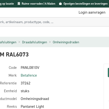
g op locatie
Ruime voorraden | 4 filialen
Opvolgen bestellingen en leveringen
Login aanvragen
afsluitingen
Draadafsluitingen
Omheiningsdraden
0M RAL6073
Code
PANL0810V
Merk
Betafence
Referentie
37262
Eenheid
stuks
ductmodel
Omheiningsdraad
Reeks
Pantanet Light