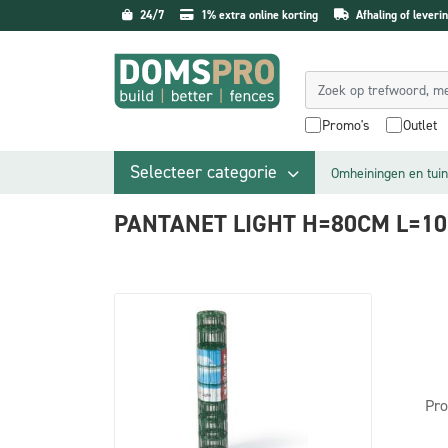
24/7
1% extra online korting
Afhaling of leverin
Promo's
Outlet
Selecteer categorie
Omheiningen en tuin
PANTANET LIGHT H=80CM L=1
Pro