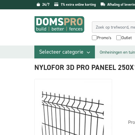
24/7
1% extra online korting
Afhaling of leverin
Promo's
Outlet
Selecteer categorie
Omheiningen en tuin
NYLOFOR 3D PRO PANEEL 250
Pro