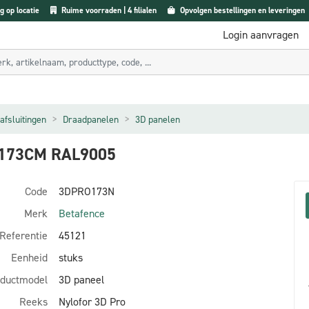
g op locatie
Ruime voorraden | 4 filialen
Opvolgen bestellingen en leveringen
Login aanvragen
afsluitingen
Draadpanelen
3D panelen
X173CM RAL9005
Code
3DPRO173N
Merk
Betafence
Referentie
45121
Eenheid
stuks
ductmodel
3D paneel
Reeks
Nylofor 3D Pro