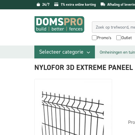
24/7
1% extra online korting
Afhaling of leverin
Promo's
Outlet
Selecteer categorie
Omheiningen en tuin
NYLOFOR 3D EXTREME PANEEL
Pro