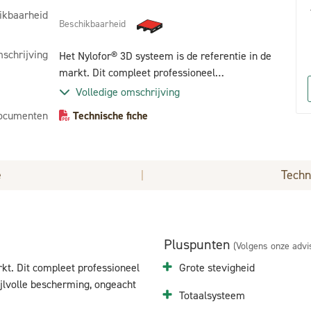
ikbaarheid
Beschikbaarheid
schrijving
Het Nylofor® 3D systeem is de referentie in de
markt. Dit compleet professioneel
afrasteringssysteem biedt een optimale en
Volledige omschrijving
toch stijlvolle bescherming, ongeacht de
ocumenten
Technische fiche
omgeving en het garantieniveau dat u zoekt.
e
Techn
|
Pluspunten
(Volgens onze advi
rkt. Dit compleet professioneel
Grote stevigheid
ijlvolle bescherming, ongeacht
Totaalsysteem