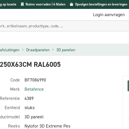
g op locatie
Ruime voorraden | 4 filialen
Opvolgen bestellingen en leveringen
Login aanvragen
afsluitingen
Draadpanelen
3D panelen
 250X63CM RAL6005
Code
BF7086990
Merk
Betafence
Referentie
4389
Eenheid
stuks
ductmodel
3D paneel
Reeks
Nylofor 3D Extreme Pes