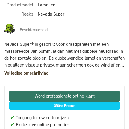
Productmodel
Lamellen
Reeks
Nevada Super
Beschikbaarheid
Nevada Super® is geschikt voor draadpanelen met een
maasbreedte van 50mm, al dan niet met dubbele neusdraad in
de horizontale plooien. De dubbelwandige lamellen verschaffen
niet alleen visuele privacy, maar schermen ook de wind af en
dempen het straatlawaai. Om in alle rust van uw tuin te
Volledige omschrijving
genieten.
Word professionele online klant
Offline Product
✓
Toegang tot uw nettoprijzen
✓
Exclusieve online promoties