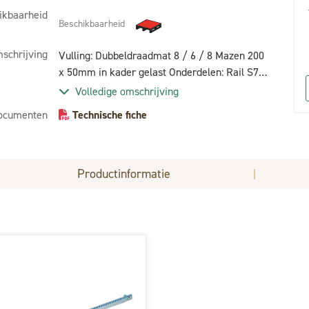
ikbaarheid
Beschikbaarheid
schrijving
Vulling: Dubbeldraadmat 8 / 6 / 8 Mazen 200
x 50mm in kader gelast Onderdelen: Rail S7
Inox slot europese cilinder Behandeling:
Volledige omschrijving
stralen + poedercoating polyester 80 μ
ocumenten
Technische fiche
Productinformatie
|