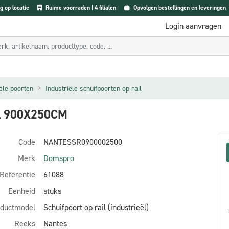
g op locatie
Ruime voorraden | 4 filialen
Opvolgen bestellingen en leveringen
Login aanvragen
iële poorten
Industriële schuifpoorten op rail
L 900X250CM
Code
NANTESSR0900002500
Merk
Domspro
Referentie
61088
Eenheid
stuks
ductmodel
Schuifpoort op rail (industrieël)
Reeks
Nantes