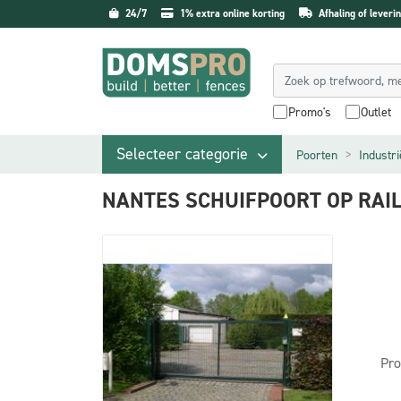
24/7
1% extra online korting
Afhaling of leverin
Promo's
Outlet
Selecteer categorie
Poorten
Industr
NANTES SCHUIFPOORT OP RAI
Pro