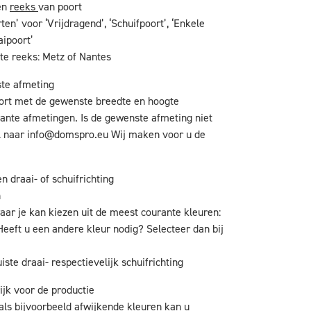
en
reeks
van poort
ten’ voor ‘Vrijdragend’, ‘Schuifpoort’, ‘Enkele
aipoort’
te reeks: Metz of Nantes
ste afmeting
oort met de gewenste breedte en hoogte
ante afmetingen. Is de gewenste afmeting niet
l naar
info@domspro.eu
Wij maken voor u de
n draai- of schuifrichting
n
aar je kan kiezen uit de meest courante kleuren:
Heeft u een andere kleur nodig? Selecteer dan bij
iste draai- respectievelijk schuifrichting
ijk voor de productie
als bijvoorbeeld afwijkende kleuren kan u