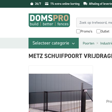
24/7
1% extra online korting
Afhaling of leverin
Promo's
Outlet
Selecteer categorie
Poorten
Industr
METZ SCHUIFPOORT VRIJDRAG
Pro