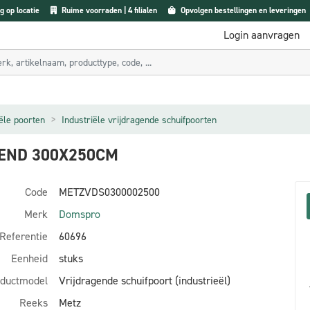
g op locatie
Ruime voorraden | 4 filialen
Opvolgen bestellingen en leveringen
Login aanvragen
iële poorten
Industriële vrijdragende schuifpoorten
END 300X250CM
Code
METZVDS0300002500
Merk
Domspro
Referentie
60696
Eenheid
stuks
ductmodel
Vrijdragende schuifpoort (industrieël)
Reeks
Metz