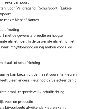
en
reeks
van poort
ten’ voor ‘Vrijdragend’, ‘Schuifpoort’, ‘Enkele
aipoort’
te reeks: Metz of Nantes
ste afmeting
oort met de gewenste breedte en hoogte
ante afmetingen. Is de gewenste afmeting niet
l naar
info@domspro.eu
Wij maken voor u de
n draai- of schuifrichting
n
aar je kan kiezen uit de meest courante kleuren:
Heeft u een andere kleur nodig? Selecteer dan bij
iste draai- respectievelijk schuifrichting
ijk voor de productie
als bijvoorbeeld afwijkende kleuren kan u