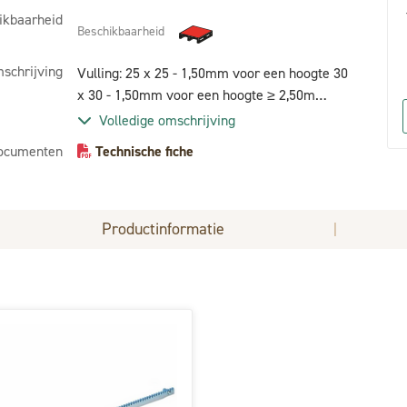
ikbaarheid
Beschikbaarheid
schrijving
Vulling: 25 x 25 - 1,50mm voor een hoogte 30
x 30 - 1,50mm voor een hoogte ≥ 2,50m
Onderdelen: Rail S7 Inox slot europese cilinder
Volledige omschrijving
Behandeling: stralen + 1 laags epoxy zink 80 µ
ocumenten
Technische fiche
+ poedercoating polyester 80 µ
Productinformatie
|