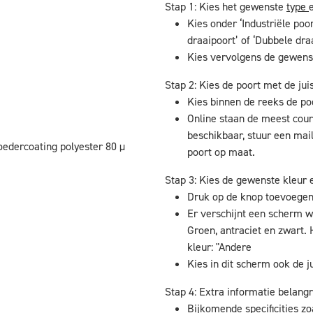
Stap 1: Kies het gewenste
type
Kies onder ‘Industriële poor
draaipoort’ of ‘Dubbele dra
Kies vervolgens de gewens
Stap 2: Kies de poort met de jui
Kies binnen de reeks de p
Online staan de meest cour
beschikbaar, stuur een mai
oedercoating polyester 80 µ
poort op maat.
Stap 3: Kies de gewenste kleur e
Druk op de knop toevoege
Er verschijnt een scherm w
Groen, antraciet en zwart. 
kleur: "Andere
Kies in dit scherm ook de ju
Stap 4: Extra informatie belangr
Bijkomende specificities zo