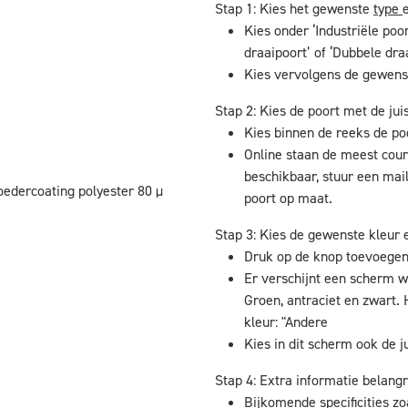
Stap 1: Kies het gewenste
type
Kies onder ‘Industriële poor
draaipoort’ of ‘Dubbele dra
Kies vervolgens de gewens
Stap 2: Kies de poort met de jui
Kies binnen de reeks de p
Online staan de meest cour
beschikbaar, stuur een mai
oedercoating polyester 80 µ
poort op maat.
Stap 3: Kies de gewenste kleur e
Druk op de knop toevoege
Er verschijnt een scherm w
Groen, antraciet en zwart. 
kleur: "Andere
Kies in dit scherm ook de ju
Stap 4: Extra informatie belangr
Bijkomende specificities zo