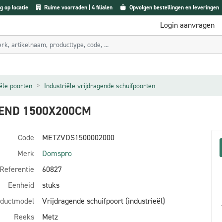
g op locatie
Ruime voorraden | 4 filialen
Opvolgen bestellingen en leveringen
Login aanvragen
iële poorten
Industriële vrijdragende schuifpoorten
END 1500X200CM
Code
METZVDS1500002000
Merk
Domspro
Referentie
60827
Eenheid
stuks
ductmodel
Vrijdragende schuifpoort (industrieël)
Reeks
Metz