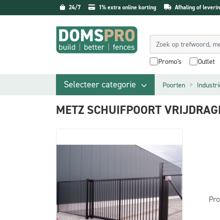
24/7
1% extra online korting
Afhaling of leverin
Promo's
Outlet
Selecteer categorie
Poorten
Industr
METZ SCHUIFPOORT VRIJDRAG
Pro