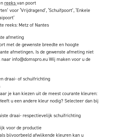
en
reeks
van poort
ten’ voor ‘Vrijdragend’, ‘Schuifpoort’, ‘Enkele
aipoort’
te reeks: Metz of Nantes
ste afmeting
oort met de gewenste breedte en hoogte
ante afmetingen. Is de gewenste afmeting niet
l naar
info@domspro.eu
Wij maken voor u de
n draai- of schuifrichting
n
aar je kan kiezen uit de meest courante kleuren:
Heeft u een andere kleur nodig? Selecteer dan bij
iste draai- respectievelijk schuifrichting
ijk voor de productie
als bijvoorbeeld afwijkende kleuren kan u