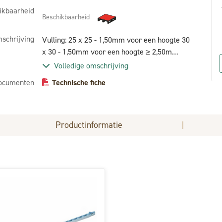
ikbaarheid
Beschikbaarheid
schrijving
Vulling: 25 x 25 - 1,50mm voor een hoogte 30
x 30 - 1,50mm voor een hoogte ≥ 2,50m
Onderdelen: Rail S7 Inox slot europese cilinder
Volledige omschrijving
Behandeling: stralen + 1 laags epoxy zink 80 µ
ocumenten
Technische fiche
+ poedercoating polyester 80 µ
Productinformatie
|