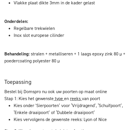
Vlakke plaat dikte 3mm in de kader gelast
Onderdelen:
Regelbare trekwielen
Inox slot europese cilinder
Behandeling:
stralen + metalliseren + 1 laags epoxy zink 80 µ +
poedercoating polyester 80 µ
Toepassing
Bestel bij Domspro nu ook uw poorten op maat online
Stap 1: Kies het gewenste
type
en
reeks
van poort
Kies onder 'Sierpoorten’ voor ‘Vrijdragend’, ‘Schuifpoort’,
‘Enkele draaipoort’ of ‘Dubbele draaipoort’
Kies vervolgens de gewenste reeks: Lyon of Nice