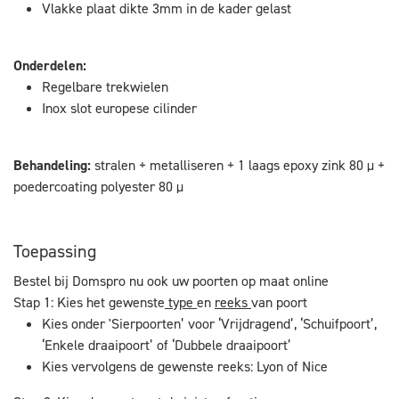
Vlakke plaat dikte 3mm in de kader gelast
Onderdelen:
Regelbare trekwielen
Inox slot europese cilinder
Behandeling:
stralen + metalliseren + 1 laags epoxy zink 80 µ +
poedercoating polyester 80 µ
Toepassing
Bestel bij Domspro nu ook uw poorten op maat online
Stap 1: Kies het gewenste
type
en
reeks
van poort
Kies onder 'Sierpoorten’ voor ‘Vrijdragend’, ‘Schuifpoort’,
‘Enkele draaipoort’ of ‘Dubbele draaipoort’
Kies vervolgens de gewenste reeks: Lyon of Nice