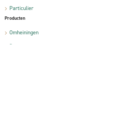
Particulier
Producten
Omheiningen
Poorten
Terrassen
Bouw
Contact
Brusselsesteenweg 220
1785 Brussegem (Merchtem)
T +32 (0)2 269 43 77
info@domspro.eu