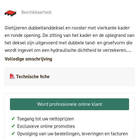
Beschikbaarheid
Gietijzeren dubbeltanddeksel en rooster met vierkante kader
en ronde opening. De zitting van het kader en de oplegrand van
het deksel zijn uitgevoerd met dubbele tand- en groefvorm die
wordt ingevet om een hydraulische dichtheid te verzekeren.
Perfecte pasvorm voor op de PVC en PP inspectieputten. (niet
Volledige omschrijving
op de kraag). Voorzien van bitumineuze laag om roestvorming
tegen te gaan. Er kan ook gebruik gemaakt worden van een
Technische fiche
prefab betonrand die de nodige steun geeft aan het deksel.
Enkel geschikt voor voetgangersverkeer. Kader standaard
voorzien van opdruk DRWA.
Word professionele online klant
✓
Toegang tot uw nettoprijzen
✓
Exclusieve online promoties
✓
Opvolging van uw bestellingen, leveringen en facturen