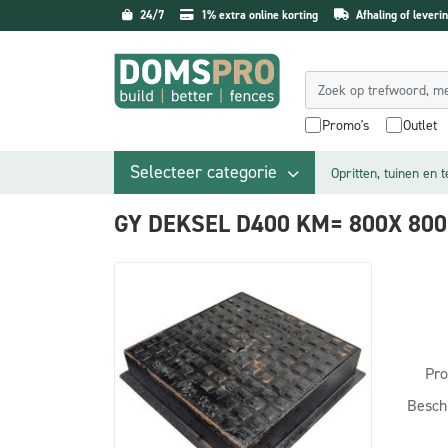
24/7
1% extra online korting
Afhaling of leverin
Promo's
Outlet
Selecteer categorie
Opritten, tuinen en 
GY DEKSEL D400 KM= 800X 80
Pro
Besch