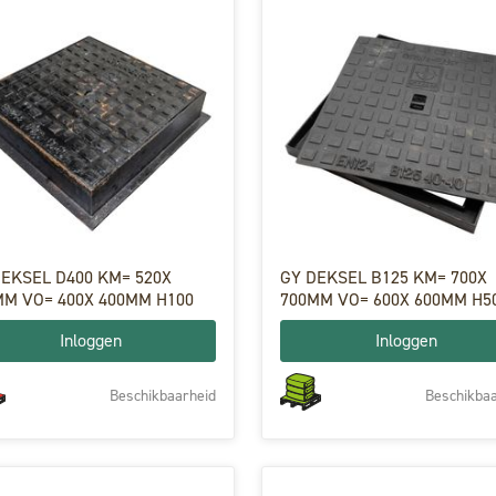
DEKSEL D400 KM= 520X
GY DEKSEL B125 KM= 700X
MM VO= 400X 400MM H100
700MM VO= 600X 600MM H5
Inloggen
Inloggen
Beschikbaarheid
Beschikbaa