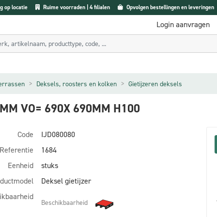
g op locatie
Ruime voorraden | 4 filialen
Opvolgen bestellingen en leveringen
Login aanvragen
terrassen
Deksels, roosters en kolken
Gietijzeren deksels
0MM VO= 690X 690MM H100
Code
IJD080080
Referentie
1684
Eenheid
stuks
ductmodel
Deksel gietijzer
ikbaarheid
Beschikbaarheid