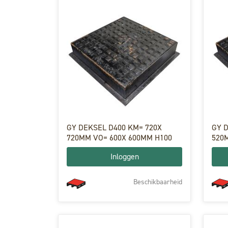
GY DEKSEL D400 KM= 720X
GY 
720MM VO= 600X 600MM H100
520
Inloggen
Beschikbaarheid