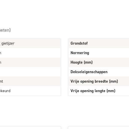
weten)
 gietijzer
Grondstof
m
Normering
m
Hoogte (mm)
Dekseleigenschappen
nt
Vrije opening breedte (mm)
ekeurd
Vrije opening lengte (mm)