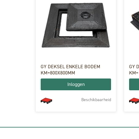
GY DEKSEL ENKELE BODEM
GY 
KM=800X800MM
KM=
VO=
Inloggen
Beschikbaarheid