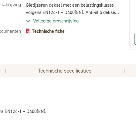
schrijving
Gietijzeren deksel met een belastingsklasse
volgens EN124-1 – D400(kN). Anti-slib deksel
met hydraulische sluiting. Deksel voorzien van
Volledige omschrijving
uitlichtkom. Met DRWA_EUP inscriptie.
ocumenten
Technische fiche
Technische specificaties
|
|
ens EN124-1 – D400(kN).