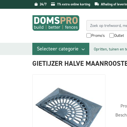
24/7
1% extra online korting
Afhaling of leverin
Promo's
Outlet
Selecteer categorie
Opritten, tuinen en 
GIETIJZER HALVE MAANROOST
Pro
Besch