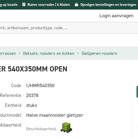
g op locatie
Ruime voorraden | 4 filialen
Opvolgen bestellingen en leveringen
Login aanvragen
terrassen
Deksels, roosters en kolken
Gietijzeren roosters
ER 540X350MM OPEN
Code
IJHMR540350
Referentie
20378
Eenheid
stuks
ductmodel
Halve maanrooster gietijzer
ikbaarheid
Beschikbaarheid