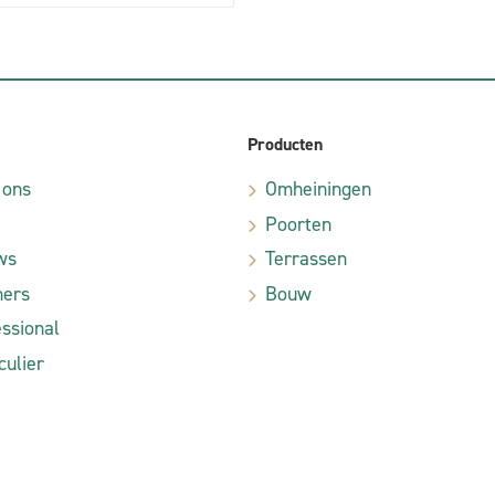
Producten
 ons
Omheiningen
Poorten
ws
Terrassen
ners
Bouw
ssional
culier
|
arden
Verkoopsvoorwaarden