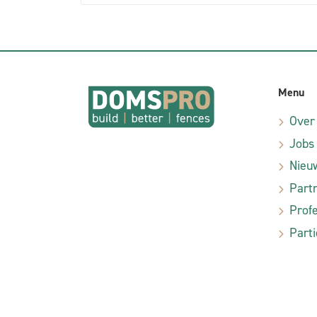
Menu
Over
Jobs
Nieu
Part
Profe
Parti
E-commerce door Alistar
|
Algemene aankoopvoorwa