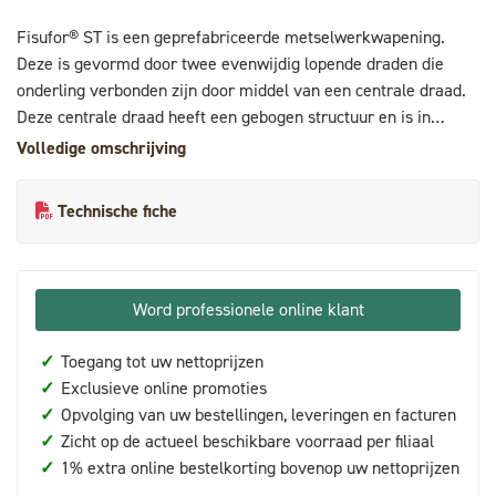
Fisufor® ST is een geprefabriceerde metselwerkwapening.
Deze is gevormd door twee evenwijdig lopende draden die
onderling verbonden zijn door middel van een centrale draad.
Deze centrale draad heeft een gebogen structuur en is in
hetzelfde vlak aan de binnenzijde van de langsdraden gelast.
Volledige omschrijving
De langsdraden en diagonaaldraden worden dus niet op elkaar
geplaatst.
Technische fiche
Word professionele online klant
✓
Toegang tot uw nettoprijzen
✓
Exclusieve online promoties
✓
Opvolging van uw bestellingen, leveringen en facturen
✓
Zicht op de actueel beschikbare voorraad per filiaal
✓
1% extra online bestelkorting bovenop uw nettoprijzen