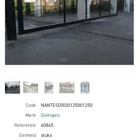
Code
NANTESDRD0125001250
Merk
Domspro
Referentie
60845
Eenheid
stuks