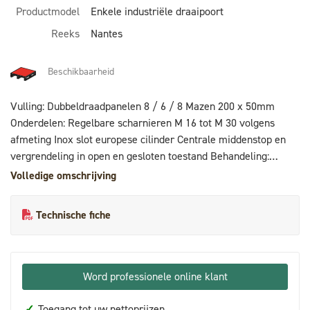
Productmodel
Enkele industriële draaipoort
Reeks
Nantes
Beschikbaarheid
Vulling: Dubbeldraadpanelen 8 / 6 / 8 Mazen 200 x 50mm
Onderdelen: Regelbare scharnieren M 16 tot M 30 volgens
afmeting Inox slot europese cilinder Centrale middenstop en
vergrendeling in open en gesloten toestand Behandeling:
galvanisatie + poedercoating polyester 80 µ
Volledige omschrijving
Technische fiche
Word professionele online klant
✓
Toegang tot uw nettoprijzen