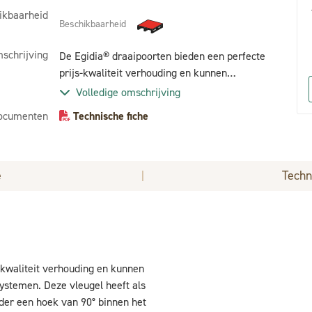
ikbaarheid
Beschikbaarheid
schrijving
De Egidia® draaipoorten bieden een perfecte
prijs-kwaliteit verhouding en kunnen
gecombineerd worden met meerdere
Volledige omschrijving
omheiningssystemen. Deze vleugel heeft als
ocumenten
Technische fiche
invulling gelaste spijlen van 20 x 20 mm,
gelast onder een hoek van 90° binnen het
kader.
e
Techn
|
-kwaliteit verhouding en kunnen
temen. Deze vleugel heeft als
nder een hoek van 90° binnen het