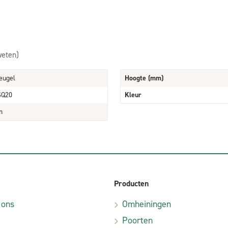
weten)
eugel
Hoogte (mm)
SQ20
Kleur
m
Producten
 ons
Omheiningen
Poorten