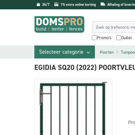
24/7
1% extra online korting
Afhaling of leverin
Promo's
Outlet
Selecteer categorie
Poorten
Tuinpoo
EGIDIA SQ20 (2022) POORTVL
Pro