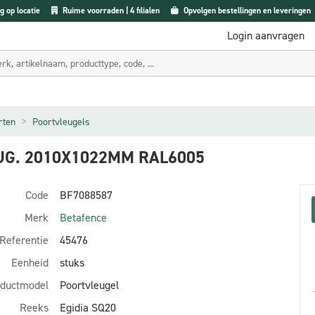
g op locatie
Ruime voorraden | 4 filialen
Opvolgen bestellingen en leveringen
Login aanvragen
rten
Poortvleugels
EUG. 2010X1022MM RAL6005
Code
BF7088587
Merk
Betafence
Referentie
45476
Eenheid
stuks
ductmodel
Poortvleugel
Reeks
Egidia SQ20