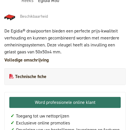
Reeks
Egidia M50
Beschikbaarheid
De Egidia® draaipoorten bieden een perfecte prijs-kwaliteit
verhouding en kunnen gecombineerd worden met meerdere
omheiningssystemen. Deze vleugel heeft als invulling een
gelast gaas van 50x50x4 mm.
Volledige omschrijving
Technische fiche
Word professionele online klant
✓
Toegang tot uw nettoprijzen
✓
Exclusieve online promoties
✓
Opvolging van uw bestellingen, leveringen en facturen