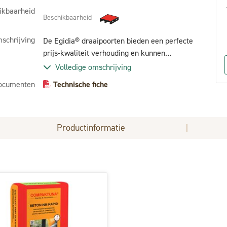
ikbaarheid
Beschikbaarheid
schrijving
De Egidia® draaipoorten bieden een perfecte
prijs-kwaliteit verhouding en kunnen
gecombineerd worden met meerdere
Volledige omschrijving
omheiningssystemen. Dit model heeft als
ocumenten
Technische fiche
invulling een gelast gaas van 50x50x4 mm. ;
Productinformatie
|