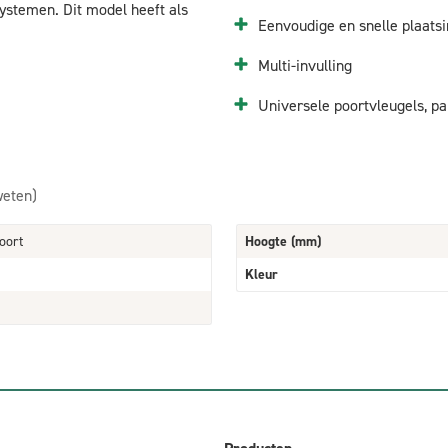
temen. Dit model heeft als
Eenvoudige en snelle plaats
Multi-invulling
Universele poortvleugels, p
weten)
oort
Hoogte (mm)
Kleur