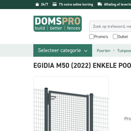
24/7
1% extra online korting
Afhaling of leverin
Promo's
Outlet
Selecteer categorie
Poorten
Tuinpoo
EGIDIA M50 (2022) ENKELE P
Pro