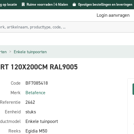
g op locatie
Ruime voorraden | 4 filialen
Opvolgen bestellingen en leveringen
Login aanvragen
rten
Enkele tuinpoorten
OORT 120X200CM RAL9005
Code
BF7085418
Merk
Betafence
Referentie
2662
Eenheid
stuks
ductmodel
Enkele tuinpoort
Reeks
Egidia M50