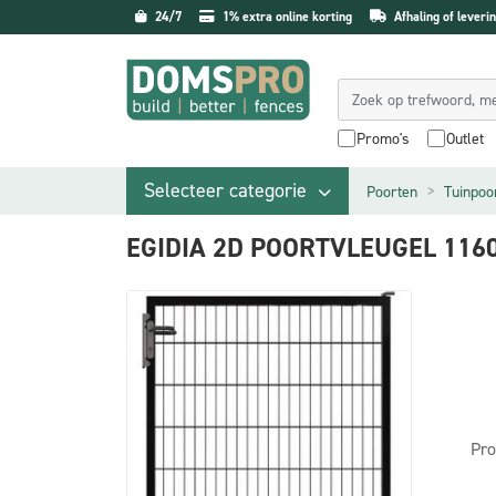
24/7
1% extra online korting
Afhaling of leverin
Promo's
Outlet
Selecteer categorie
Poorten
Tuinpoo
EGIDIA 2D POORTVLEUGEL 11
Pro