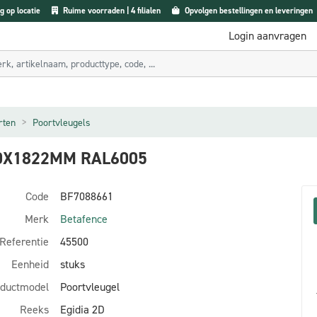
g op locatie
Ruime voorraden | 4 filialen
Opvolgen bestellingen en leveringen
Login aanvragen
rten
Poortvleugels
60X1822MM RAL6005
Code
BF7088661
Merk
Betafence
Referentie
45500
Eenheid
stuks
ductmodel
Poortvleugel
Reeks
Egidia 2D