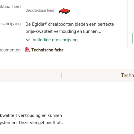
ikbaarheid
Beschikbaarheid
schrijving
De Egidia® draaipoorten bieden een perfecte
prijs-kwaliteit verhouding en kunnen
gecombineerd worden met meerdere
Volledige omschrijving
omheiningssystemen. Deze vleugel heeft als
ocumenten
Technische fiche
invulling een gelast 2D paneel.
e
Techn
|
-kwaliteit verhouding en kunnen
temen. Deze vleugel heeft als