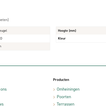
weten)
eugel
Hoogte (mm)
2D
Kleur
m
Producten
 ons
Omheiningen
Poorten
ws
Terrassen