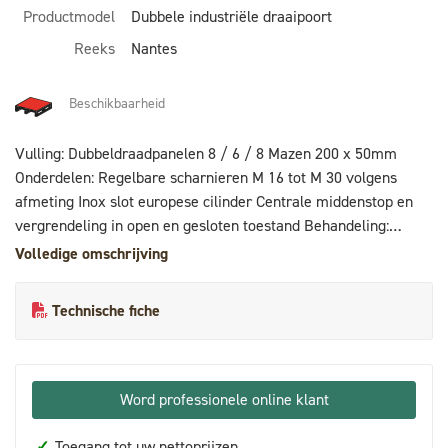
Productmodel
Dubbele industriële draaipoort
Reeks
Nantes
Beschikbaarheid
Vulling: Dubbeldraadpanelen 8 / 6 / 8 Mazen 200 x 50mm
Onderdelen: Regelbare scharnieren M 16 tot M 30 volgens
afmeting Inox slot europese cilinder Centrale middenstop en
vergrendeling in open en gesloten toestand Behandeling:
galvanisatie + poedercoating polyester 80 µ
Volledige omschrijving
Technische fiche
Word professionele online klant
✓
Toegang tot uw nettoprijzen