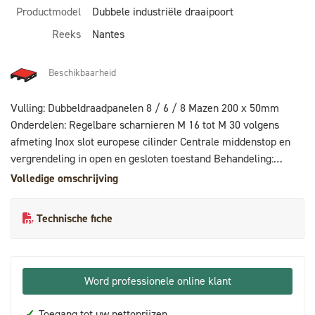
Productmodel
Dubbele industriële draaipoort
Reeks
Nantes
Beschikbaarheid
Vulling: Dubbeldraadpanelen 8 / 6 / 8 Mazen 200 x 50mm
Onderdelen: Regelbare scharnieren M 16 tot M 30 volgens
afmeting Inox slot europese cilinder Centrale middenstop en
vergrendeling in open en gesloten toestand Behandeling:
galvanisatie + poedercoating polyester 80 µ
Volledige omschrijving
Technische fiche
Word professionele online klant
✓
Toegang tot uw nettoprijzen