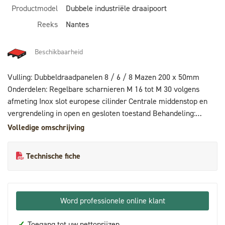
Productmodel
Dubbele industriële draaipoort
Reeks
Nantes
Beschikbaarheid
Vulling: Dubbeldraadpanelen 8 / 6 / 8 Mazen 200 x 50mm
Onderdelen: Regelbare scharnieren M 16 tot M 30 volgens
afmeting Inox slot europese cilinder Centrale middenstop en
vergrendeling in open en gesloten toestand Behandeling:
galvanisatie + poedercoating polyester 80 µ
Volledige omschrijving
Technische fiche
Word professionele online klant
✓
Toegang tot uw nettoprijzen