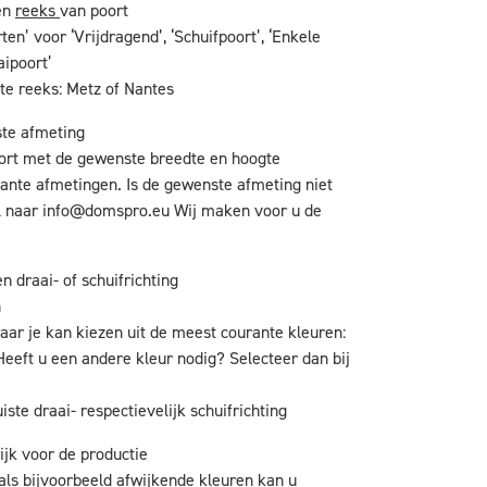
en
reeks
van poort
ten’ voor ‘Vrijdragend’, ‘Schuifpoort’, ‘Enkele
aipoort’
te reeks: Metz of Nantes
ste afmeting
oort met de gewenste breedte en hoogte
ante afmetingen. Is de gewenste afmeting niet
l naar
info@domspro.eu
Wij maken voor u de
n draai- of schuifrichting
n
aar je kan kiezen uit de meest courante kleuren:
Heeft u een andere kleur nodig? Selecteer dan bij
iste draai- respectievelijk schuifrichting
ijk voor de productie
als bijvoorbeeld afwijkende kleuren kan u