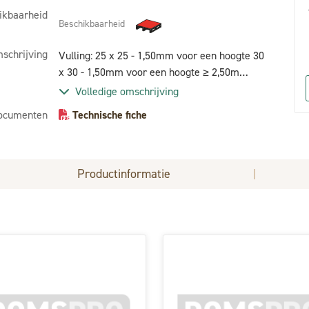
ikbaarheid
Beschikbaarheid
schrijving
Vulling: 25 x 25 - 1,50mm voor een hoogte 30
x 30 - 1,50mm voor een hoogte ≥ 2,50m
Onderdelen: Regelbare scharnieren M 16 tot M
Volledige omschrijving
30 volgens afmeting Inox slot europese
ocumenten
Technische fiche
cilinder Centrale middenstop en vergrendeling
in open en gesloten toestand Behandeling:
stralen + 1 laags epoxy zink 80 μ +
poedercoating polyester 80 μ of galvanisatie +
Productinformatie
|
poedercoating 80 µ