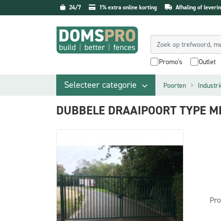
24/7
1% extra online korting
Afhaling of leverin
Promo's
Outlet
Selecteer categorie
Poorten
Industr
DUBBELE DRAAIPOORT TYPE M
Pro