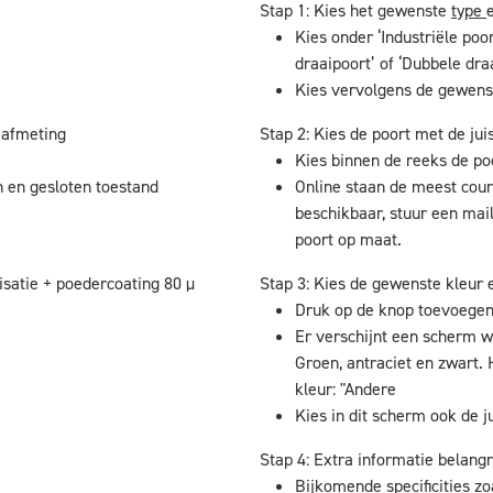
Stap 1: Kies het gewenste
type
Kies onder ‘Industriële poor
draaipoort’ of ‘Dubbele dra
Kies vervolgens de gewens
 afmeting
Stap 2: Kies de poort met de jui
Kies binnen de reeks de p
 en gesloten toestand
Online staan de meest cour
beschikbaar, stuur een mai
poort op maat.
isatie + poedercoating 80 µ
Stap 3: Kies de gewenste kleur e
Druk op de knop toevoege
Er verschijnt een scherm w
Groen, antraciet en zwart. 
kleur: "Andere
Kies in dit scherm ook de ju
Stap 4: Extra informatie belangr
Bijkomende specificities zo