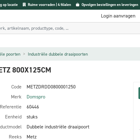
g op locatie
Ruime voorraden | 4 filialen
Opvolgen bestellingen en leveringen
Login aanvragen
iële poorten
Industriële dubbele draaipoorten
ETZ 800X125CM
Code
METZDRDD0800001250
Merk
Domspro
Referentie
60446
Eenheid
stuks
ductmodel
Dubbele industriële draaipoort
Reeks
Metz