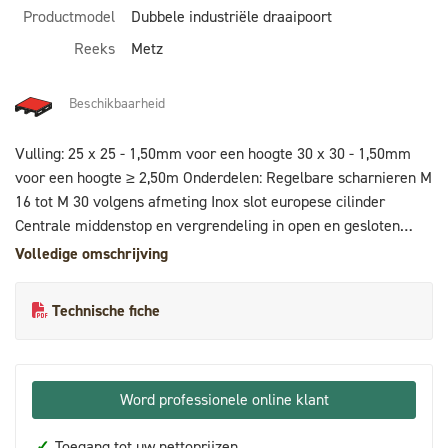
Productmodel
Dubbele industriële draaipoort
Reeks
Metz
Beschikbaarheid
Vulling: 25 x 25 - 1,50mm voor een hoogte 30 x 30 - 1,50mm
voor een hoogte ≥ 2,50m Onderdelen: Regelbare scharnieren M
16 tot M 30 volgens afmeting Inox slot europese cilinder
Centrale middenstop en vergrendeling in open en gesloten
toestand Behandeling: stralen + 1 laags epoxy zink 80 μ +
Volledige omschrijving
poedercoating polyester 80 μ of galvanisatie + poedercoating
80 µ
Technische fiche
Word professionele online klant
✓
Toegang tot uw nettoprijzen