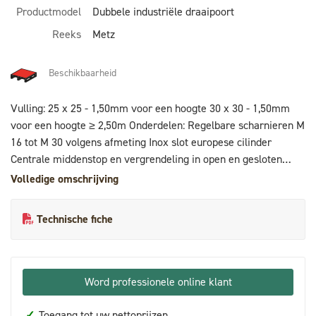
Productmodel
Dubbele industriële draaipoort
Reeks
Metz
Beschikbaarheid
Vulling: 25 x 25 - 1,50mm voor een hoogte 30 x 30 - 1,50mm
voor een hoogte ≥ 2,50m Onderdelen: Regelbare scharnieren M
16 tot M 30 volgens afmeting Inox slot europese cilinder
Centrale middenstop en vergrendeling in open en gesloten
toestand Behandeling: stralen + 1 laags epoxy zink 80 μ +
Volledige omschrijving
poedercoating polyester 80 μ of galvanisatie + poedercoating
80 µ
Technische fiche
Word professionele online klant
✓
Toegang tot uw nettoprijzen