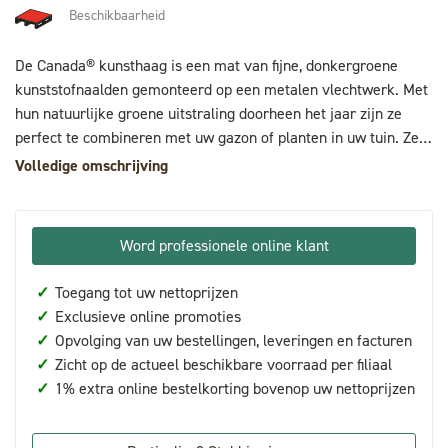
Beschikbaarheid
De Canada® kunsthaag is een mat van fijne, donkergroene
kunststofnaalden gemonteerd op een metalen vlechtwerk. Met
hun natuurlijke groene uitstraling doorheen het jaar zijn ze
perfect te combineren met uw gazon of planten in uw tuin. Ze
kunnen op elk type omheining geplaatst worden en laten toe
Volledige omschrijving
om op een snelle manier een natuurlijke privacy in uw tuin te
garanderen, zonder enig onderhoud.
Word professionele online klant
✓
Toegang tot uw nettoprijzen
✓
Exclusieve online promoties
✓
Opvolging van uw bestellingen, leveringen en facturen
✓
Zicht op de actueel beschikbare voorraad per filiaal
✓
1% extra online bestelkorting bovenop uw nettoprijzen