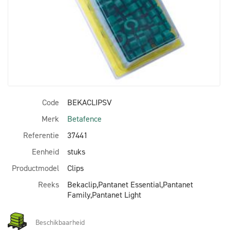
Code
BEKACLIPSV
Merk
Betafence
Referentie
37441
Eenheid
stuks
Productmodel
Clips
Reeks
Bekaclip,Pantanet Essential,Pantanet
Family,Pantanet Light
Beschikbaarheid