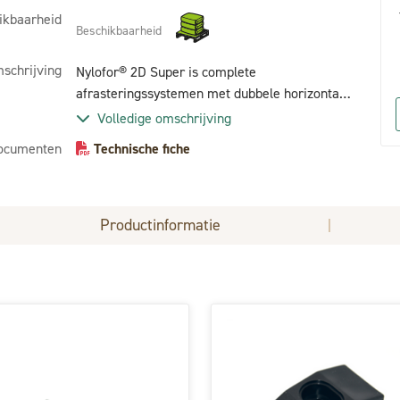
ikbaarheid
Beschikbaarheid
schrijving
Nylofor® 2D Super is complete
afrasteringssystemen met dubbele horizontale
draden, die zowel extreme stevigheid als
Volledige omschrijving
veiligheid garanderen.
ocumenten
Technische fiche
Productinformatie
|