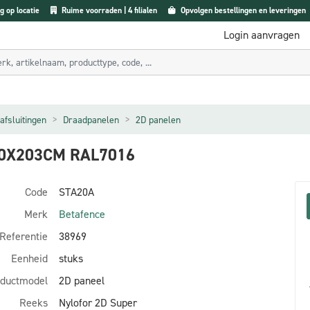
g op locatie
Ruime voorraden | 4 filialen
Opvolgen bestellingen en leveringen
Login aanvragen
afsluitingen
Draadpanelen
2D panelen
50X203CM RAL7016
Code
STA20A
Merk
Betafence
Referentie
38969
Eenheid
stuks
ductmodel
2D paneel
Reeks
Nylofor 2D Super