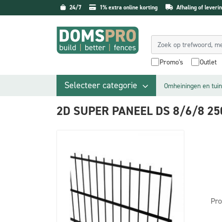
24/7
1% extra online korting
Afhaling of leverin
Promo's
Outlet
Selecteer categorie
Omheiningen en tuin
2D SUPER PANEEL DS 8/6/8 2
Pro