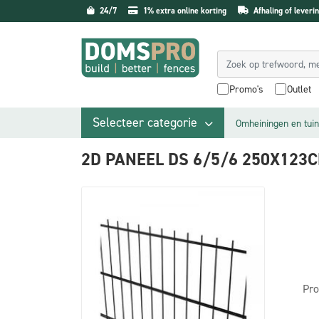
24/7
1% extra online korting
Afhaling of leverin
Promo's
Outlet
Selecteer categorie
Omheiningen en tuin
2D PANEEL DS 6/5/6 250X123
Pro