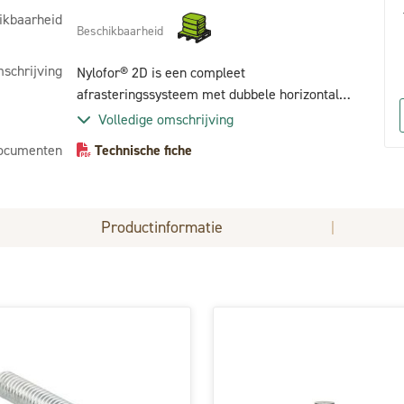
ikbaarheid
Beschikbaarheid
schrijving
Nylofor® 2D is een compleet
afrasteringssysteem met dubbele horizontale
draden, die zowel stevigheid als veiligheid
Volledige omschrijving
garanderen.
ocumenten
Technische fiche
Productinformatie
|