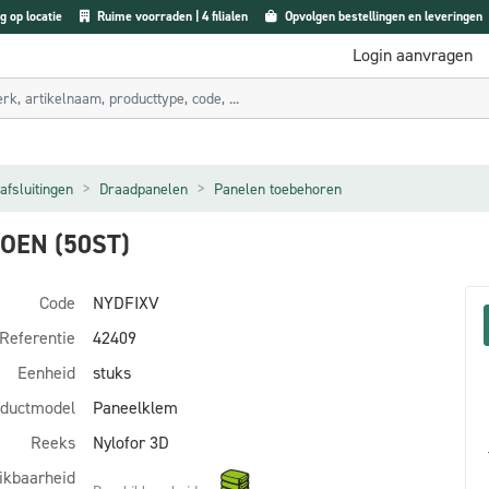
g op locatie
Ruime voorraden | 4 filialen
Opvolgen bestellingen en leveringen
Login aanvragen
afsluitingen
Draadpanelen
Panelen toebehoren
OEN (50ST)
Code
NYDFIXV
Referentie
42409
Eenheid
stuks
ductmodel
Paneelklem
Reeks
Nylofor 3D
ikbaarheid