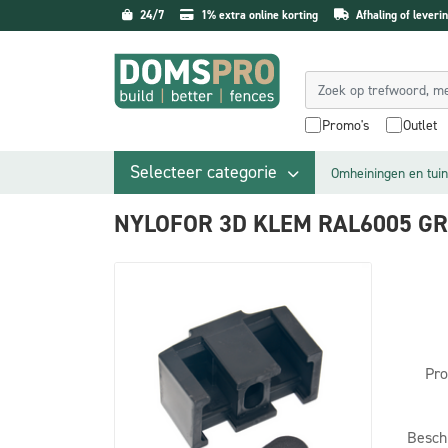
24/7
1% extra online korting
Afhaling of leverin
Promo's
Outlet
Selecteer categorie
Omheiningen en tuin
NYLOFOR 3D KLEM RAL6005 GR
Pro
Besch