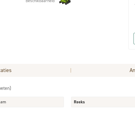
Beschikbaarheid
caties
An
|
weten)
lem
Reeks