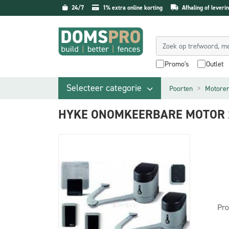
24/7
1% extra online korting
Afhaling of leverin
Promo's
Outlet
Selecteer categorie
Poorten
Motore
HYKE ONOMKEERBARE MOTOR 2
Pro