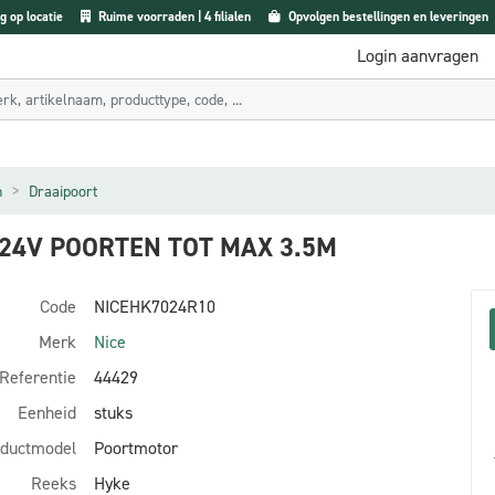
g op locatie
Ruime voorraden | 4 filialen
Opvolgen bestellingen en leveringen
Login aanvragen
n
Draaipoort
4V POORTEN TOT MAX 3.5M
Code
NICEHK7024R10
Merk
Nice
Referentie
44429
Eenheid
stuks
ductmodel
Poortmotor
Reeks
Hyke