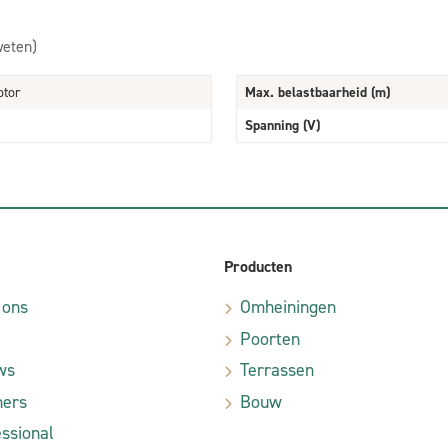
weten)
otor
Max. belastbaarheid (m)
Spanning (V)
Producten
 ons
Omheiningen
Poorten
ws
Terrassen
ners
Bouw
ssional